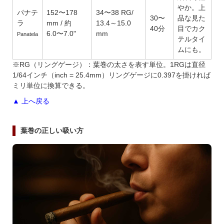
やか。上
パナテ
152〜178
34〜38 RG/
30〜
品な見た
ラ
mm / 約
13.4～15.0
40分
目でカク
6.0〜7.0"
mm
Panatela
テルタイ
ムにも。
※RG（リングゲージ）：葉巻の太さを表す単位。1RGは直径
1/64インチ（inch = 25.4mm）リングゲージに0.397を掛ければ
ミリ単位に換算できる。
▲ 上へ戻る
葉巻の正しい吸い方