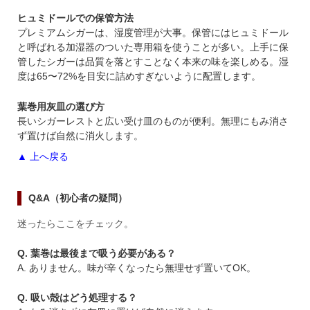
ヒュミドールでの保管方法
プレミアムシガーは、湿度管理が大事。保管にはヒュミドール
と呼ばれる加湿器のついた専用箱を使うことが多い。上手に保
管したシガーは品質を落とすことなく本来の味を楽しめる。湿
度は65〜72%を目安に詰めすぎないように配置します。
葉巻用灰皿の選び方
長いシガーレストと広い受け皿のものが便利。無理にもみ消さ
ず置けば自然に消火します。
▲ 上へ戻る
Q&A（初心者の疑問）
迷ったらここをチェック。
Q. 葉巻は最後まで吸う必要がある？
A. ありません。味が辛くなったら無理せず置いてOK。
Q. 吸い殻はどう処理する？