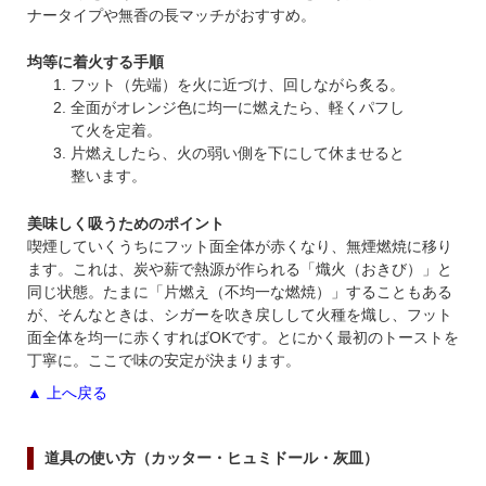
ナータイプや無香の長マッチがおすすめ。
均等に着火する手順
フット（先端）を火に近づけ、
回しながら
炙る。
全面がオレンジ色に均一に燃えたら、軽くパフし
て火を定着。
片燃えしたら、火の弱い側を下にして休ませると
整います。
美味しく吸うためのポイント
喫煙していくうちにフット面全体が赤くなり、無煙燃焼に移り
ます。これは、炭や薪で熱源が作られる「熾火（おきび）」と
同じ状態。たまに「片燃え（不均一な燃焼）」することもある
が、そんなときは、シガーを吹き戻しして火種を熾し、フット
面全体を均一に赤くすればOKです。とにかく最初のトーストを
丁寧に。ここで味の安定が決まります。
▲ 上へ戻る
道具の使い方（カッター・ヒュミドール・灰皿）