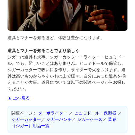
道具とマナーを知るほど、体験は豊かになります。
道具とマナーを知ることでより楽しく
シガーは道具も大事。シガーカッター・ライター・ヒュミドー
ル。でも、難しいことはありません。ヒュミドールで保管し、
シガーカッターで吸い口を作り、ライターで火をつけます。道
具は高いものからやすいものまで様々。自分にあった道具を揃
えることが大事。道具については以下の関連ページからお探し
ください。
▲ 上へ戻る
関連ページ：
ターボライター
／
ヒュミドール・保湿器
／
シガーカッター
／
シガーパンチ
／
シガーケース
／
葉巻
（シガー）用品一覧