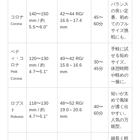
バランス
の良い定
140〜150
42〜44 RG/
コロナ
45〜
番。初め
mm / 約
16.6～17.4
60分
てのフル
Corona
5.5〜6.0"
mm
サイズ挑
戦にも。
手軽に試
ペテ
せる短め
ィ・コ
120〜130
40〜42 RG/
30〜
サイズ。
ロナ
mm / 約
15.8～16.6
45分
休憩時間
4.7〜5.1"
mm
Petit
や軽めの
Corona
一服に。
短いが太
めで風味
ロブス
118〜130
48〜52 RG/
40〜
が濃く出
ト
mm / 約
19.0～20.6
60分
やすい。
4.7〜5.1"
mm
Robusto
人気の万
能型。
細長く軽