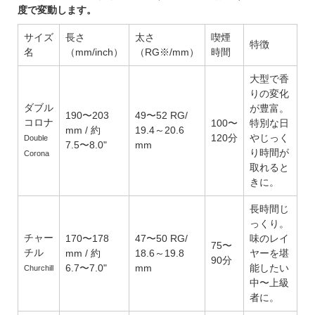
度で変動します。
サイズ
長さ
太さ
喫煙
特徴
名
（mm/inch）
（RG※/mm）
時間
大型で香
りの変化
ダブル
が豊富。
190〜203
49〜52 RG/
コロナ
100〜
特別な日
mm / 約
19.4～20.6
120分
やじっく
Double
7.5〜8.0"
mm
り時間が
Corona
取れると
きに。
長時間じ
っくり。
チャー
170〜178
47〜50 RG/
味のレイ
75〜
チル
mm / 約
18.6～19.8
ヤーを堪
90分
6.7〜7.0"
mm
能したい
Churchill
中〜上級
者に。