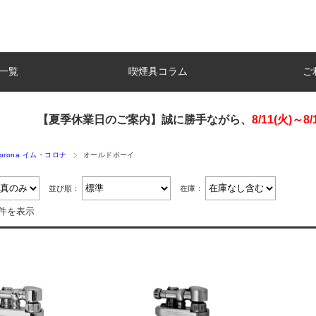
一覧
喫煙具コラム
ご
【夏季休業日のご案内】誠に勝手ながら、
8/11(火)～8/
 corona イム・コロナ
オールドボーイ
並び順：
在庫：
4件を表示