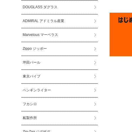
DOUGLASS ダグラス
ADMIRAL アドミラル産業
Marvelous マーベラス
Zippo ジッポー
坪田パール
東京パイプ
ペンギンライター
フカシロ
柘製作所
Zig-Zag ジグザグ