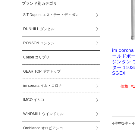
ブランド別カテゴリ
S.T Dupont エス・テー・デュポン
DUNHILL ダンヒル
RONSON ロンソン
im coro
ールドボー
Colibri コリブリ
ジンタン 
ター 11036
GEAR TOP ギアトップ
SGEX
im corona イム・コロナ
価格:
¥1
IMCO イムコ
WINDMILL ウインドミル
4件中1件～
Orobianco オロビアンコ