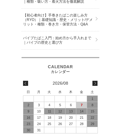
｜種類・吸い方・着火方法を徹底解説
【初心者向け】手巻きたばこの楽しみ方
（RYO）｜基礎知識・歴史・メリット/デメ
リット・種類・巻き方・保管方法・Q&A
パイプたばこ入門：始め方から手入れまで
｜パイプの歴史と選び方
2026/08
日
月
火
水
木
金
土
1
2
3
4
5
6
7
8
9
10
11
12
13
14
15
16
17
18
19
20
21
22
23
24
25
26
27
28
29
30
31