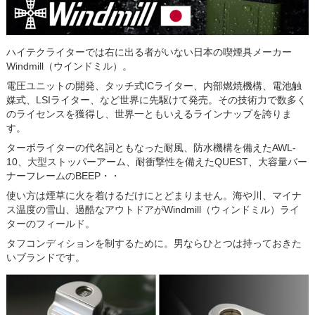
ハイテクライターでは右に出る者がいない日本の喫煙具メーカー
Windmill（ウインドミル）。
電圧ユニットの開発、タッチ式ICライター、内部燃焼機構、電池触
媒式、LSIライター、など世界に先駆けて発売。その技術力で数多く
のライセンスを獲得し、世界一ともいえるラインナップを誇りま
す。
ターボライターの代名詞ともなった耐風、防水機構を備えたAWL-
10、大型ストッパーアーム、耐衝撃性を備えたQUEST、大容量バー
ナーフレームのBEEP・・
使い方は煙草に火を着けるだけにとどまりません。海や川、マイナ
ス温度の雪山、過酷なアウトドアがWindmill（ウィンドミル）ライ
ターのフィールド。
タフコンディションを制するために。男ならひとつは持っておきた
いブランドです。