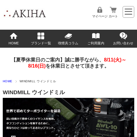
マイページ
カート
HOME
ブランド一覧
喫煙具コラム
ご利用案内
お問い合わせ
【夏季休業日のご案内】誠に勝手ながら、
8/11(火)～
8/16(日)
を休業日とさせて頂きます。
HOME
WINDMILL ウインドミル
WINDMILL ウインドミル