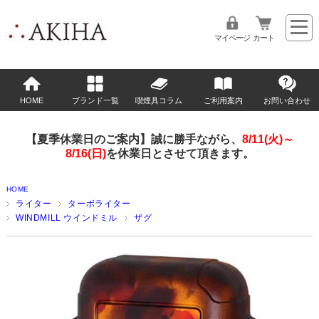
マイページ
カート
HOME
ブランド一覧
喫煙具コラム
ご利用案内
お問い合わせ
【夏季休業日のご案内】誠に勝手ながら、
8/11(火)～
8/16(日)
を休業日とさせて頂きます。
HOME
ライター
ターボライター
WINDMILL ウインドミル
ザグ