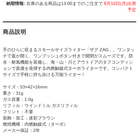
在庫のある商品は13:00までのご注文で
8月10日(月)出荷
予定
商品説明
手のひらに収まるスモールサイズライター「ザグ ZAG」。ワンタッ
チで蓋が開く、ワンプッシュボタン付きで開閉がスムーズです。防
水・耐風機能を装備し、海・山・川とアウトドアのタフコンディシ
ョンで真価を発揮する内燃触媒式ターボライターです。コンパクト
サイズで手軽に持ち歩ける万能ライター！
サイズ：53×42×16mm
重さ：31g
ガス容量：1.0g
リフィル：ウインドミル ガスリフィル
フリント：不要
装飾・加工：迷彩ブラウン
燃焼機構：内燃触媒式（ターボ）
メーカー保証：2年