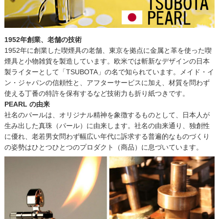
1952年創業、老舗の技術
1952年に創業した喫煙具の老舗、東京を拠点に金属と革を使った喫
煙具と小物雑貨を製造しています。欧米では斬新なデザインの日本
製ライターとして「TSUBOTA」の名で知られています。メイド・イ
ン・ジャパンの信頼性と、アフターサービスに加え、材質を問わず
使える丁番の特許を保有するなど技術力も折り紙つきです。
PEARL の由来
社名のパールは、オリジナル精神を象徴するものとして、日本人が
生み出した真珠（パール）に由来します。社名の由来通り、独創性
に優れ、老若男女問わず幅広い年代に訴求する普遍的なものづくり
の姿勢はひとつひとつのプロダクト（商品）に息づいています。