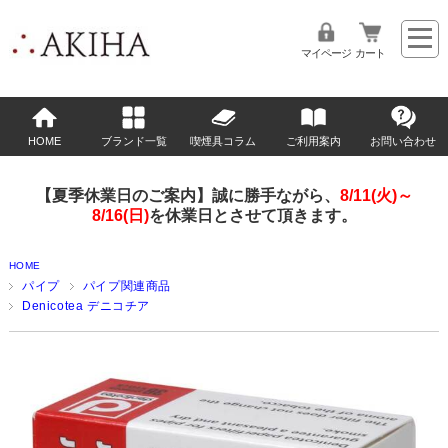
マイページ
カート
HOME
ブランド一覧
喫煙具コラム
ご利用案内
お問い合わせ
【夏季休業日のご案内】誠に勝手ながら、
8/11(火)～
8/16(日)
を休業日とさせて頂きます。
HOME
パイプ
パイプ関連商品
Denicotea デニコチア