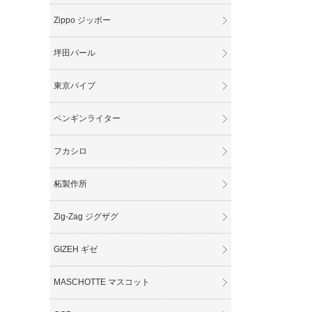
Zippo ジッポー
坪田パール
東京パイプ
ペンギンライター
フカシロ
柘製作所
Zig-Zag ジグザグ
GIZEH ギゼ
MASCHOTTE マスコット