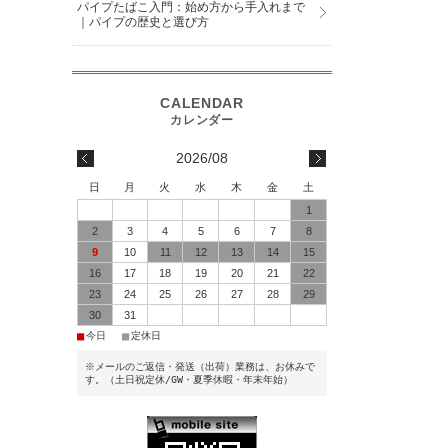
パイプたばこ入門：始め方から手入れまで
｜パイプの歴史と選び方
2026/08
日
月
火
水
木
金
土
1
2
3
4
5
6
7
8
9
10
11
12
13
14
15
16
17
18
19
20
21
22
23
24
25
26
27
28
29
30
31
■
■
今日
定休日
※メールのご返信・発送（出荷）業務は、お休みで
す。（土日祝定休/GW・夏季休暇・年末年始）