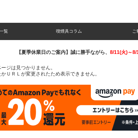
一覧
喫煙具コラム
ご
【夏季休業日のご案内】誠に勝手ながら、
8/11(火)～8/
ページは見つかりません。
たかＵＲＬが変更されたため表示できません。