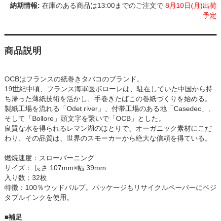
在庫のある商品は13:00までのご注文で
8月10日(月)出荷
予定
商品説明
OCBはフランスの紙巻きタバコのブランド。
19世紀中頃、フランス海軍医ボローレは、駐在していた中国から持
ち帰った薄紙技術を活かし、手巻きたばこの巻紙づくりを始める。
製紙工場を流れる「Odet river」、付帯工場のある地「Casedec」、
そして「Bollore」頭文字を繋いで「OCB」とした。
良質な水を得られるレマン湖のほとりで、オーガニック素材にこだ
わり、その品質は、世界のスモーカーから絶大な信頼を得ている。
燃焼速度：スローバーニング
サイズ： 長さ 107mm×幅 39mm
入り数：32枚
特徴：100％ウッドパルプ。パッケージもリサイクルペーパーにベジ
タブルインクを使用。
■補足