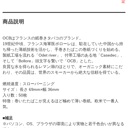
定
商品説明
OCBはフランスの紙巻きタバコのブランド。
19世紀中頃、フランス海軍医ボローレは、駐在していた中国から持
ち帰った薄紙技術を活かし、手巻きたばこの巻紙づくりを始める。
製紙工場を流れる「Odet river」、付帯工場のある地「Casedec」、
そして「Bollore」頭文字を繋いで「OCB」とした。
良質な水を得られるレマン湖のほとりで、オーガニック素材にこだ
わり、その品質は、世界のスモーカーから絶大な信頼を得ている。
燃焼速度：スローバーニング
サイズ： 長さ 69mm×幅 36mm
入り数：50枚
特徴：巻いたたばこが見えるほど極めて薄い巻紙。欧米で一番人
気。
■補足
※パソコン、OS、プラウザの環境により実物と若干色合いが異なる