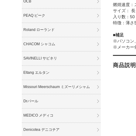
OCB
燃焼速度：
サイズ： 長
PEAQ ピーク
入り数：50
特徴：薄さ
Roland ローランド
■補足
※パソコン
CHACOM シャコム
※メーカー
SAVINELLI サビネリ
商品説明
Eltang エルタン
Missouri Meerschaum ミズーリメシャム
Drパール
MEDICO メディコ
Denicotea デニコチア