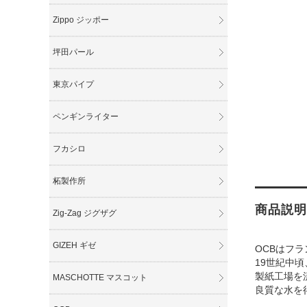
Zippo ジッポー
坪田パール
東京パイプ
ペンギンライター
フカシロ
柘製作所
商品説明
Zig-Zag ジグザグ
GIZEH ギゼ
OCBはフ
19世紀中
製紙工場を流
MASCHOTTE マスコット
良質な水を