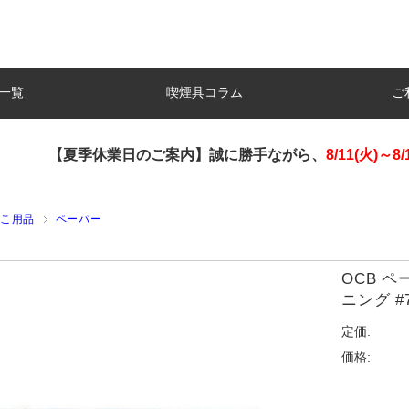
一覧
喫煙具コラム
ご
【夏季休業日のご案内】誠に勝手ながら、
8/11(火)～8/
ばこ用品
ペーパー
OCB ペ
ニング #
定価:
価格: