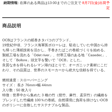
在庫のある商品は13:00までのご注文で
8月7日(金)出荷予
定
商品説明
OCBはフランスの紙巻きタバコのブランド。
19世紀中頃、フランス海軍医ボローレは、駐在していた中国から持
ち帰った薄紙技術を活かし、手巻きたばこの巻紙づくりを始める。
製紙工場を流れる「Odet river」、付帯工場のある地「Casedec」、
そして「Bollore」頭文字を繋いで「OCB」とした。
良質な水を得られるレマン湖のほとりで、オーガニック素材にこだ
わり、その品質は、世界のスモーカーから絶大な信頼を得ている。
燃焼速度：スローバーニング
サイズ： 長さ 76mm×幅 44mm
入り数：50 枚入り
特徴：世界中から集めた 3 種の竹（慈竹、麻竹、孟宗竹）の繊維を
ブレンドした竹繊維 100％の巻紙。自然環境に負荷を掛けないOCB
のポリシーに合致したサステナブルな製品。