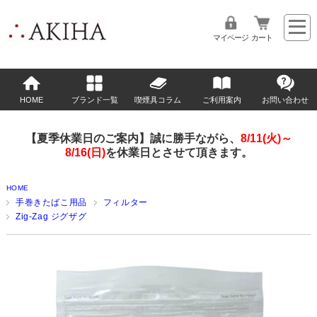
マイページ
カート
HOME
ブランド一覧
喫煙具コラム
ご利用案内
お問い合わせ
【夏季休業日のご案内】誠に勝手ながら、
8/11(火)～
8/16(日)
を休業日とさせて頂きます。
HOME
手巻きたばこ用品
フィルター
Zig-Zag ジグザグ