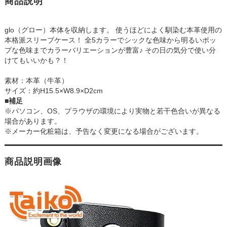
商品説明
glo（グロー）本体を収納します。 使うほどによく馴染む本革使用の
本格派スリーブケース！ 全5カラーでシックな色味から明るいポッ
プな色味までカラーバリエーションが豊富♪ その日の気分で使い分
けてもいいかも？！
素材：本革（牛革）
サイズ：約H15.5×W8.9×D2cm
■補足
※パソコン、OS、プラウザの環境により実物と若干色合いが異なる
場合があります。
※メーカー化粧箱は、予告なく変更になる場合がございます。
商品説明画像