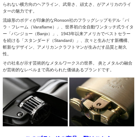
られない横方向のヘアライン、武骨さ、頑丈さ、がアメリカのライ
ターの魅力です。
流線形のボディが印象的なRonson社のフラッグシップモデル「バ
ラ・フレーム（Varaflame）」、世界初の全自動ワンタッチ式ライタ
ー「バンジョー（Banjo）」、1943年以来アメリカでベストセラー
を続ける「スタンダード（Standard）」、次々と生みだす新機構、
斬新なデザイン、アメリカンクラフトマンが生みだす品質と耐久
性。
その社名が示す芸術的なメタルワークスの世界。 炎とメタルの融合
が芸術的なレベルまで高められた価値あるブランドです。