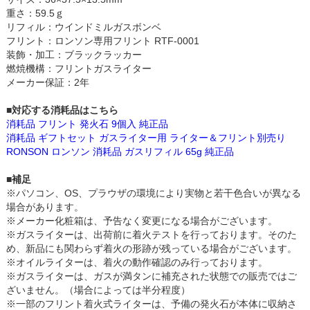
重さ：59.5ｇ
リフィル：ウインドミルガスボンベ
フリント：ロンソン専用フリント RTF-0001
装飾・加工：ブラックラッカー
燃焼機構：フリントガスライター
メーカー保証：2年
■対応する消耗品はこちら
消耗品 フリント 発火石 9個入 純正品
消耗品 ギフトセット ガスライター用 ライター＆フリント別売り
RONSON ロンソン 消耗品 ガスリフィル 65g 純正品
■補足
※パソコン、OS、プラウザの環境により実物と若干色合いが異なる
場合があります。
※メーカー化粧箱は、予告なく変更になる場合がございます。
※ガスライターは、出荷前に着火テストを行っております。そのた
め、新品にも関わらず着火の形跡が残っている場合がございます。
※オイルライターは、着火の動作確認のみ行っております。
※ガスライターは、ガスが満タンに補充された状態での販売ではご
ざいません。（場合によっては半分程度）
※一部のフリント着火式ライターは、予備の発火石が本体に収納さ