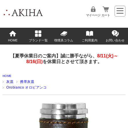
マイページ
カート
HOME
ブランド一覧
喫煙具コラム
ご利用案内
お問い合わせ
【夏季休業日のご案内】誠に勝手ながら、
8/11(火)～
8/16(日)
を休業日とさせて頂きます。
HOME
灰皿
携帯灰皿
Orobianco オロビアンコ