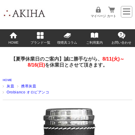
マイページ
カート
HOME
ブランド一覧
喫煙具コラム
ご利用案内
お問い合わせ
【夏季休業日のご案内】誠に勝手ながら、
8/11(火)～
8/16(日)
を休業日とさせて頂きます。
HOME
灰皿
携帯灰皿
Orobianco オロビアンコ