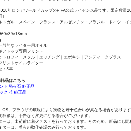
2018年ロシアワールドカップのFIFA公式ライセンス品です。限定数量
可）
ルトガル・スペイン・フランス・アルゼンチン・ブラジル・ドイツ・イ
0×39×18mm
g
一般的なライター用オイル
ギアトップ専用フリント
：トロフィーメタル｜エッチング｜エポキシ｜アンティークブラス
フリントオイルライター
証：5年
消耗品はこちら
ント 発火石 純正品
ック 芯 純正品
、OS、プラウザの環境により実物と若干色合いが異なる場合がありま
化粧箱は、予告なく変更になる場合がございます。
ターは、出荷前に着火テストを行っております。そのため、新品にも関
イターは、着火の動作確認のみ行っております。