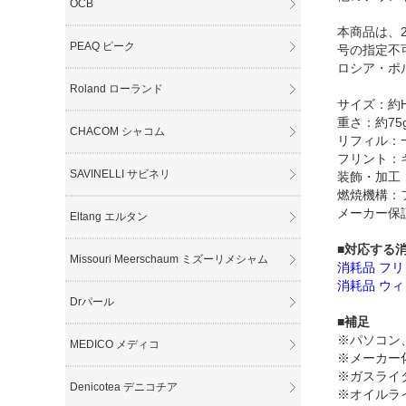
OCB
本商品は、
PEAQ ピーク
号の指定不
ロシア・ポ
Roland ローランド
サイズ：約H6
重さ：約75
CHACOM シャコム
リフィル：
フリント：
SAVINELLI サビネリ
装飾・加工
燃焼機構：
メーカー保
Eltang エルタン
■対応する
Missouri Meerschaum ミズーリメシャム
消耗品 フリ
消耗品 ウィ
Drパール
■補足
※パソコン
MEDICO メディコ
※メーカー
※ガスライ
Denicotea デニコチア
※オイルラ