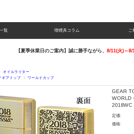
一覧
喫煙具コラム
ご
【夏季休業日のご案内】誠に勝手ながら、
8/11(火)～8/
オイルライター
OP ギアトップ
ワールドカップ
GEAR 
WORLD
2018W
定価:
価格: