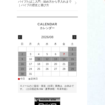
パイプたばこ入門：始め方から手入れまで
｜パイプの歴史と選び方
2026/08
日
月
火
水
木
金
土
1
2
3
4
5
6
7
8
9
10
11
12
13
14
15
16
17
18
19
20
21
22
23
24
25
26
27
28
29
30
31
■
■
今日
定休日
※メールのご返信・発送（出荷）業務は、お休みで
す。（土日祝定休/GW・夏季休暇・年末年始）