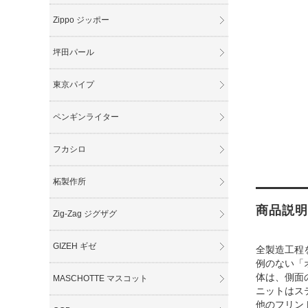
Zippo ジッポー
坪田パール
東京パイプ
ペンギンライター
フカシロ
柘製作所
商品説明
Zig-Zag ジグザグ
GIZEH ギゼ
全製造工程
例のない「
体は、側面
MASCHOTTE マスコット
ニットはス
他のフリン