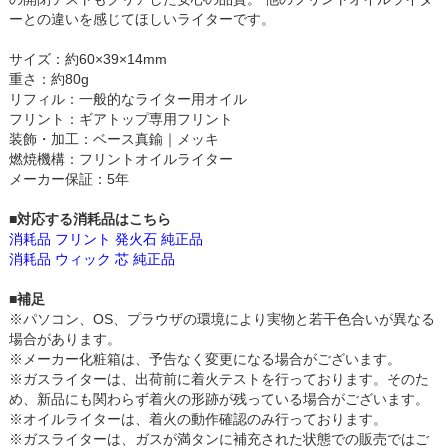
ーとの違いを感じてほしいライターです。
サイズ：約60×39×14mm
重さ：約80g
リフィル：一般的なライター用オイル
フリント：ギアトップ専用フリント
装飾・加工：ベース真鍮｜メッキ
燃焼機構：フリントオイルライター
メーカー保証：5年
■対応する消耗品はこちら
消耗品 フリント 発火石 純正品
消耗品 ウィック 芯 純正品
■補足
※パソコン、OS、プラウザの環境により実物と若干色合いが異なる
場合があります。
※メーカー化粧箱は、予告なく変更になる場合がございます。
※ガスライターは、出荷前に着火テストを行っております。そのた
め、新品にも関わらず着火の形跡が残っている場合がございます。
※オイルライターは、着火の動作確認のみ行っております。
※ガスライターは、ガスが満タンに補充された状態での販売ではご