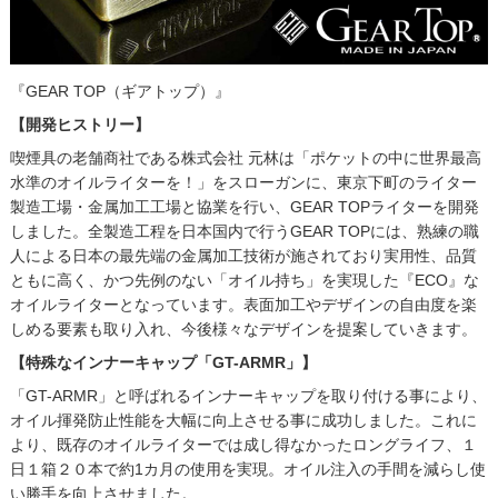
『GEAR TOP（ギアトップ）』
【開発ヒストリー】
喫煙具の老舗商社である株式会社 元林は「ポケットの中に世界最高
水準のオイルライターを！」をスローガンに、東京下町のライター
製造工場・金属加工工場と協業を行い、GEAR TOPライターを開発
しました。全製造工程を日本国内で行うGEAR TOPには、熟練の職
人による日本の最先端の金属加工技術が施されており実用性、品質
ともに高く、かつ先例のない「オイル持ち」を実現した『ECO』な
オイルライターとなっています。表面加工やデザインの自由度を楽
しめる要素も取り入れ、今後様々なデザインを提案していきます。
【特殊なインナーキャップ「GT-ARMR」】
「GT-ARMR」と呼ばれるインナーキャップを取り付ける事により、
オイル揮発防止性能を大幅に向上させる事に成功しました。これに
より、既存のオイルライターでは成し得なかったロングライフ、１
日１箱２０本で約1カ月の使用を実現。オイル注入の手間を減らし使
い勝手を向上させました。