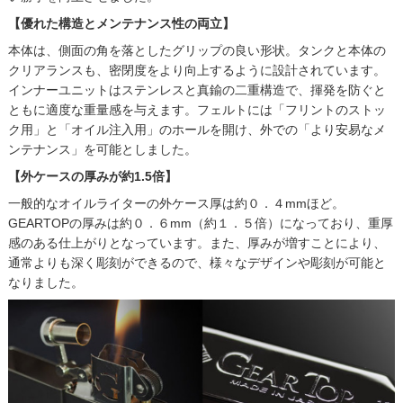
【優れた構造とメンテナンス性の両立】
本体は、側面の角を落としたグリップの良い形状。タンクと本体の
クリアランスも、密閉度をより向上するように設計されています。
インナーユニットはステンレスと真鍮の二重構造で、揮発を防ぐと
ともに適度な重量感を与えます。フェルトには「フリントのストッ
ク用」と「オイル注入用」のホールを開け、外での「より安易なメ
ンテナンス」を可能としました。
【外ケースの厚みが約1.5倍】
一般的なオイルライターの外ケース厚は約０．４mmほど。
GEARTOPの厚みは約０．６mm（約１．５倍）になっており、重厚
感のある仕上がりとなっています。また、厚みが増すことにより、
通常よりも深く彫刻ができるので、様々なデザインや彫刻が可能と
なりました。