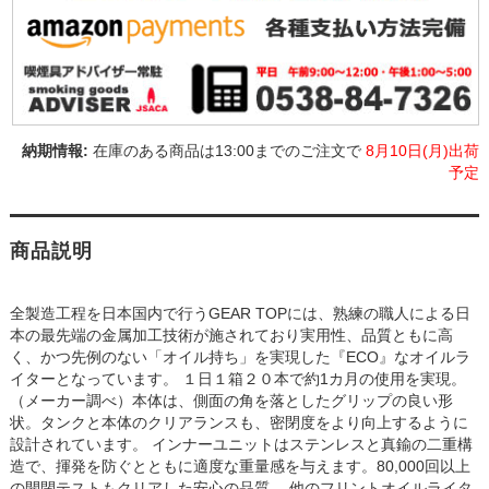
在庫のある商品は13:00までのご注文で
8月10日(月)出荷
予定
商品説明
全製造工程を日本国内で行うGEAR TOPには、熟練の職人による日
本の最先端の金属加工技術が施されており実用性、品質ともに高
く、かつ先例のない「オイル持ち」を実現した『ECO』なオイルラ
イターとなっています。 １日１箱２０本で約1カ月の使用を実現。
（メーカー調べ）本体は、側面の角を落としたグリップの良い形
状。タンクと本体のクリアランスも、密閉度をより向上するように
設計されています。 インナーユニットはステンレスと真鍮の二重構
造で、揮発を防ぐとともに適度な重量感を与えます。80,000回以上
の開閉テストもクリアした安心の品質。 他のフリントオイルライタ