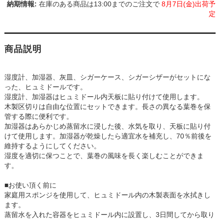
在庫のある商品は13:00までのご注文で
8月7日(金)出荷予
定
商品説明
湿度計、加湿器、灰皿、シガーケース、シガーシザーがセットにな
った、ヒュミドールです。
湿度計、加湿器はヒュミドール内天板に貼り付けて使用します。
木製区切りは自由な位置にセットできます。長さの異なる葉巻を保
管する際に便利です。
加湿器はあらかじめ蒸留水に浸した後、水気を取り、天板に貼り付
けて使用します。加湿器が乾燥したら適宜水を補充し、70％前後を
維持するようにしてください。
湿度を適切に保つことで、葉巻の風味を長く楽しむことができま
す。
■お使い頂く前に
家庭用スポンジを使用して、ヒュミドール内の木製表面を水拭きし
ます。
蒸留水を入れた容器をヒュミドール内に設置し、3日間してから取り