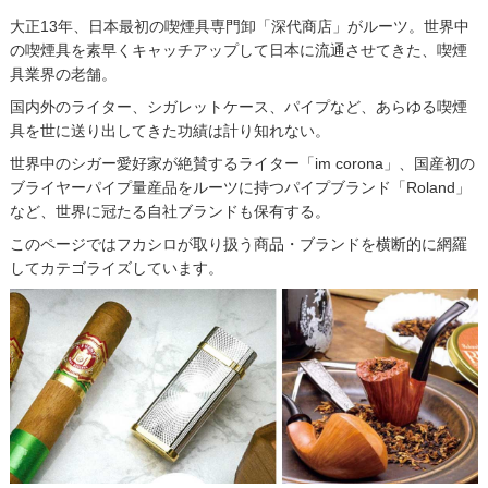
大正13年、日本最初の喫煙具専門卸「深代商店」がルーツ。世界中
の喫煙具を素早くキャッチアップして日本に流通させてきた、喫煙
具業界の老舗。
国内外のライター、シガレットケース、パイプなど、あらゆる喫煙
具を世に送り出してきた功績は計り知れない。
世界中のシガー愛好家が絶賛するライター「im corona」、国産初の
ブライヤーパイプ量産品をルーツに持つパイプブランド「Roland」
など、世界に冠たる自社ブランドも保有する。
このページではフカシロが取り扱う商品・ブランドを横断的に網羅
してカテゴライズしています。