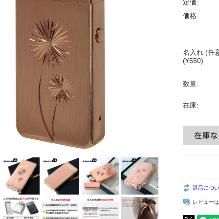
定価:
価格:
名入れ (任意
(¥550)
数量:
在庫:
返品につ
レビュー