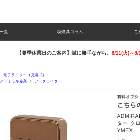
一覧
喫煙具コラム
ご
【夏季休業日のご案内】誠に勝手ながら、
8/11(火)～8/
電子ライター（充電式）
L アドミラル産業
アークライター
ADMIR
ター クロ
YMEX