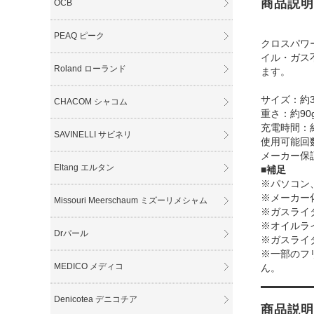
商品説明
OCB
PEAQ ピーク
クロスパワ
イル・ガス
Roland ローランド
ます。
サイズ：約36
CHACOM シャコム
重さ：約90
充電時間：約
SAVINELLI サビネリ
使用可能回
メーカー保
Eltang エルタン
■補足
※パソコン
※メーカー
Missouri Meerschaum ミズーリメシャム
※ガスライ
※オイルラ
Drパール
※ガスライ
※一部のフ
MEDICO メディコ
ん。
Denicotea デニコチア
商品説明