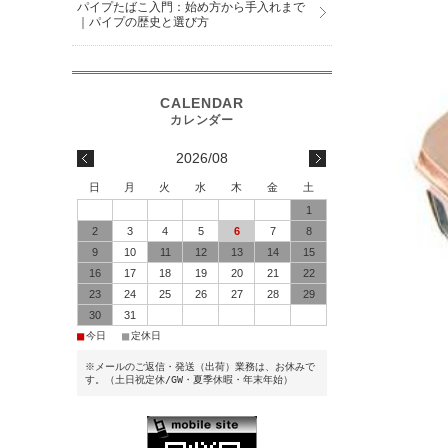
パイプたばこ入門：始め方から手入れまで
｜パイプの歴史と選び方
2026/08
日
月
火
水
木
金
土
1
2
3
4
5
6
7
8
9
10
11
12
13
14
15
16
17
18
19
20
21
22
23
24
25
26
27
28
29
30
31
■
■
今日
定休日
※メールのご返信・発送（出荷）業務は、お休みで
す。（土日祝定休/GW・夏季休暇・年末年始）