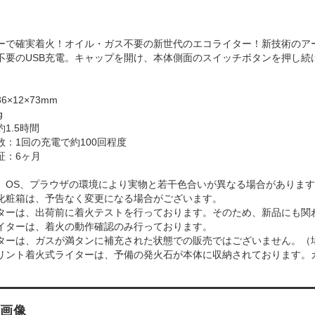
ーで確実着火！オイル・ガス不要の新世代のエコライター！新技術のア
不要のUSB充電。キャップを開け、本体側面のスイッチボタンを押し続
×12×73mm
g
1.5時間
数：1回の充電で約100回程度
証：6ヶ月
、OS、プラウザの環境により実物と若干色合いが異なる場合がありま
化粧箱は、予告なく変更になる場合がございます。
ターは、出荷前に着火テストを行っております。そのため、新品にも関
イターは、着火の動作確認のみ行っております。
ターは、ガスが満タンに補充された状態での販売ではございません。（
リント着火式ライターは、予備の発火石が本体に収納されております。
画像