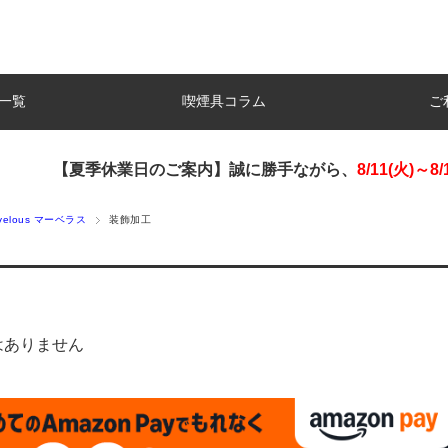
一覧
喫煙具コラム
ご
【夏季休業日のご案内】誠に勝手ながら、
8/11(火)～8/
rvelous マーベラス
装飾加工
はありません