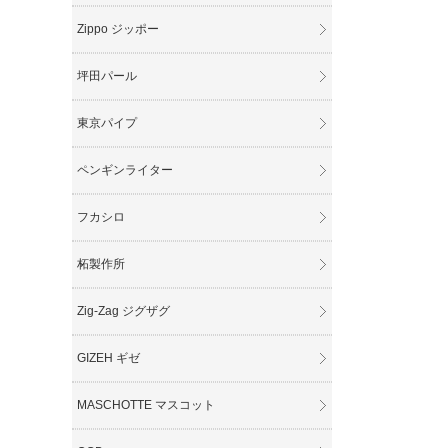
Zippo ジッポー
坪田パール
東京パイプ
ペンギンライター
フカシロ
柘製作所
Zig-Zag ジグザグ
GIZEH ギゼ
MASCHOTTE マスコット