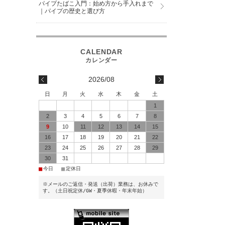
パイプたばこ入門：始め方から手入れまで
｜パイプの歴史と選び方
2026/08
日
月
火
水
木
金
土
1
2
3
4
5
6
7
8
9
10
11
12
13
14
15
16
17
18
19
20
21
22
23
24
25
26
27
28
29
30
31
■
■
今日
定休日
※メールのご返信・発送（出荷）業務は、お休みで
す。（土日祝定休/GW・夏季休暇・年末年始）